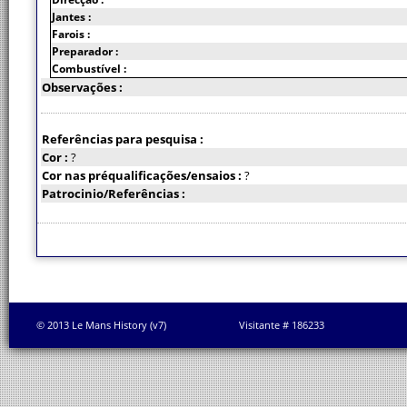
Jantes :
Farois :
Preparador :
Combustível :
Observações :
Referências para pesquisa :
Cor :
?
Cor nas préqualificações/ensaios :
?
Patrocinio/Referências :
© 2013 Le Mans History (v7)
Visitante # 186233