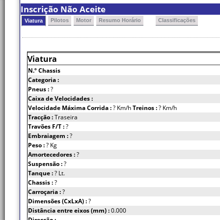
Inscrição Não Aceite
Pilotos
Motor
Resumo Horário
Classificações
Viatura
Viatura
N.º Chassis
Categoria :
Pneus :
?
Caixa de Velocidades :
Velocidade Máxima Corrida :
? Km/h
Treinos :
? Km/h
Tracção :
Traseira
Travões F/T :
?
Embraiagem :
?
Peso :
? Kg
Amortecedores :
?
Suspensão :
?
Tanque :
? Lt.
Chassis :
?
Carroçaria :
?
Dimensões (CxLxA) :
?
Distância entre eixos (mm) :
0.000
Direcção :