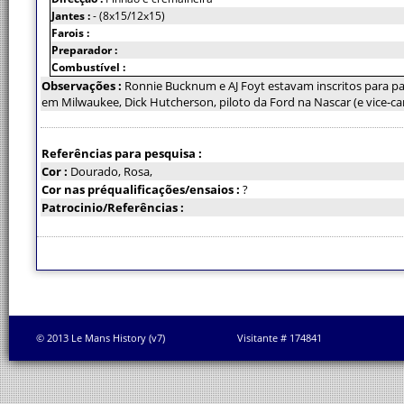
Jantes :
- (8x15/12x15)
Farois :
Preparador :
Combustível :
Observações :
Ronnie Bucknum e AJ Foyt estavam inscritos para p
em Milwaukee, Dick Hutcherson, piloto da Ford na Nascar (e vice-c
Referências para pesquisa :
Cor :
Dourado, Rosa,
Cor nas préqualificações/ensaios :
?
Patrocinio/Referências :
© 2013 Le Mans History (v7)
Visitante # 174841