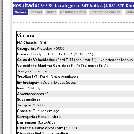
Resultado:
3º / 3º da categoria, 347 Voltas (4,681.570 K
Pilotos
Motor
Resumo Horário
Resumo da corrida
Volt
Viatura
Viatura
N.º Chassis
1016
Categoria :
Prototipo > 5000
Pneus :
Goodyear
F/T :
(8 x 15)
/
(12.80 x 15)
Caixa de Velocidades :
Ford T-44 (Kar-Kraft 44) 4 velocidades Manual
Velocidade Máxima Corrida :
? Km/h
Treinos :
? Km/h
Tracção :
Traseira
Travões F/T :
Ford - Disco Ventilados
Embraiagem :
Dupla, Discos Secos
Peso :
1245 Kg
Amortecedores :
?
Suspensão :
?
Tanque :
159.00 Lt.
Chassis :
Tubular em aço
Carroçaria :
Fibra de vidro
Dimensões (CxLxA) :
?
Distância entre eixos (mm) :
0.000
Direcção :
Pinhão e cremalheira