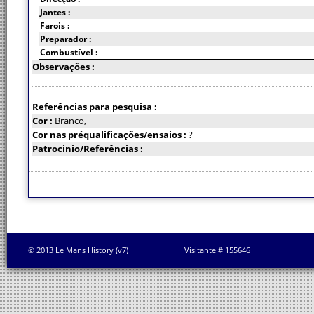
Jantes :
Farois :
Preparador :
Combustível :
Observações :
Referências para pesquisa :
Cor :
Branco,
Cor nas préqualificações/ensaios :
?
Patrocinio/Referências :
© 2013 Le Mans History (v7)
Visitante # 155646