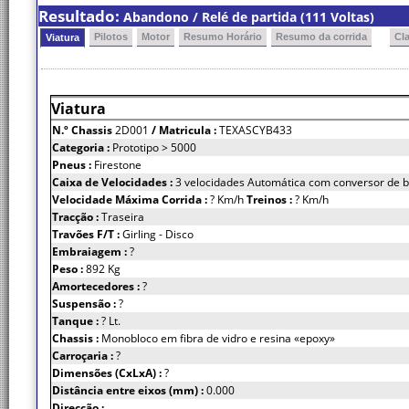
Resultado:
Abandono / Relé de partida (111 Voltas)
Pilotos
Motor
Resumo Horário
Resumo da corrida
Cl
Viatura
Viatura
N.º Chassis
2D001
/ Matricula :
TEXASCYB433
Categoria :
Prototipo > 5000
Pneus :
Firestone
Caixa de Velocidades :
3 velocidades Automática com conversor de b
Velocidade Máxima Corrida :
? Km/h
Treinos :
? Km/h
Tracção :
Traseira
Travões F/T :
Girling - Disco
Embraiagem :
?
Peso :
892 Kg
Amortecedores :
?
Suspensão :
?
Tanque :
? Lt.
Chassis :
Monobloco em fibra de vidro e resina «epoxy»
Carroçaria :
?
Dimensões (CxLxA) :
?
Distância entre eixos (mm) :
0.000
Direcção :