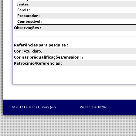
Jantes :
Farois :
Preparador :
Combustível :
Observações :
Referências para pesquisa :
Cor :
Azul claro,
Cor nas préqualificações/ensaios :
?
Patrocinio/Referências :
© 2013 Le Mans History (v7)
Visitante # 182820