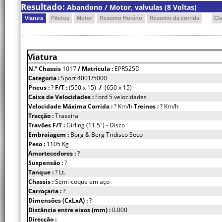
Resultado:
Abandono / Motor, valvulas (8 Voltas)
Pilotos
Motor
Resumo Horário
Resumo da corrida
Cl
Viatura
Viatura
N.º Chassis
1017
/ Matricula :
EPR525D
Categoria :
Sport 4001/5000
Pneus :
?
F/T :
(550 x 15)
/
(650 x 15)
Caixa de Velocidades :
Ford 5 velocidades
Velocidade Máxima Corrida :
? Km/h
Treinos :
? Km/h
Tracção :
Traseira
Travões F/T :
Girling (11.5") - Disco
Embraiagem :
Borg & Berg Tridisco Seco
Peso :
1105 Kg
Amortecedores :
?
Suspensão :
?
Tanque :
? Lt.
Chassis :
Semi-coque em aço
Carroçaria :
?
Dimensões (CxLxA) :
?
Distância entre eixos (mm) :
0.000
Direcção :