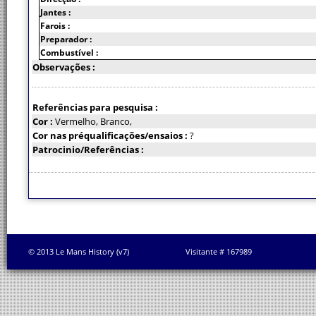
Jantes :
Farois :
Preparador :
Combustível :
Observações :
Referências para pesquisa :
Cor :
Vermelho, Branco,
Cor nas préqualificações/ensaios :
?
Patrocinio/Referências :
© 2013 Le Mans History (v7)
Visitante # 167989