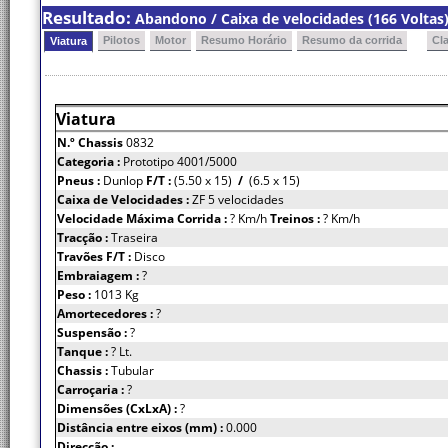
Resultado:
Abandono / Caixa de velocidades (166 Voltas
Pilotos
Motor
Resumo Horário
Resumo da corrida
Cl
Viatura
Viatura
N.º Chassis
0832
Categoria :
Prototipo 4001/5000
Pneus :
Dunlop
F/T :
(5.50 x 15)
/
(6.5 x 15)
Caixa de Velocidades :
ZF 5 velocidades
Velocidade Máxima Corrida :
? Km/h
Treinos :
? Km/h
Tracção :
Traseira
Travões F/T :
Disco
Embraiagem :
?
Peso :
1013 Kg
Amortecedores :
?
Suspensão :
?
Tanque :
? Lt.
Chassis :
Tubular
Carroçaria :
?
Dimensões (CxLxA) :
?
Distância entre eixos (mm) :
0.000
Direcção :