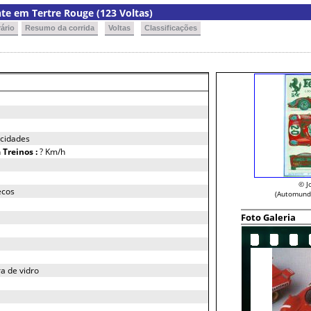
te em Tertre Rouge (123 Voltas)
ário
Resumo da corrida
Voltas
Classificações
ocidades
h
Treinos :
? Km/h
© J
ecos
(Automund
Foto Galeria
ra de vidro