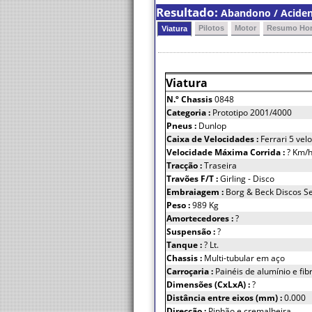
Resultado:
Abandono / Aciden
Pilotos
Motor
Resumo Hor
Viatura
Viatura
N.º Chassis
0848
Categoria :
Prototipo 2001/4000
Pneus :
Dunlop
Caixa de Velocidades :
Ferrari 5 vel
Velocidade Máxima Corrida :
? Km/
Tracção :
Traseira
Travões F/T :
Girling - Disco
Embraiagem :
Borg & Beck Discos S
Peso :
989 Kg
Amortecedores :
?
Suspensão :
?
Tanque :
? Lt.
Chassis :
Multi-tubular em aço
Carroçaria :
Painéis de alumínio e fib
Dimensões (CxLxA) :
?
Distância entre eixos (mm) :
0.000
Direcção :
Pinhão e cremalheira