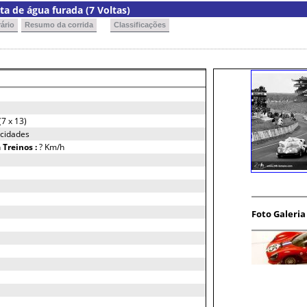
a de água furada (7 Voltas)
ário
Resumo da corrida
Classificações
7 x 13)
ocidades
h
Treinos :
? Km/h
Foto Galeria