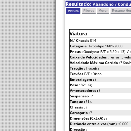
Resultado:
Abandono / Condut
Pilotos
Motor
Resumo Hor
Viatura
Viatura
N.º Chassis
014
Categoria :
Prototipo 1601/2000
Pneus :
Goodyear
F/T :
(5.50 x 13)
/
(
Caixa de Velocidades :
Ferrari 5 vel
Velocidade Máxima Corrida :
? Km/
Tracção :
Traseira
Travões F/T :
Disco
Embraiagem :
?
Peso :
821 Kg
Amortecedores :
?
Suspensão :
?
Tanque :
? Lt.
Chassis :
?
Carroçaria :
?
Dimensões (CxLxA) :
?
Distância entre eixos (mm) :
0.000
Direcção :