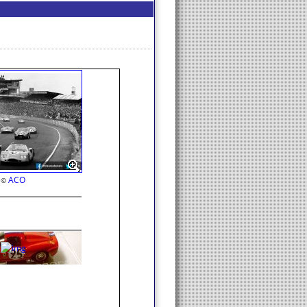
ACO
©