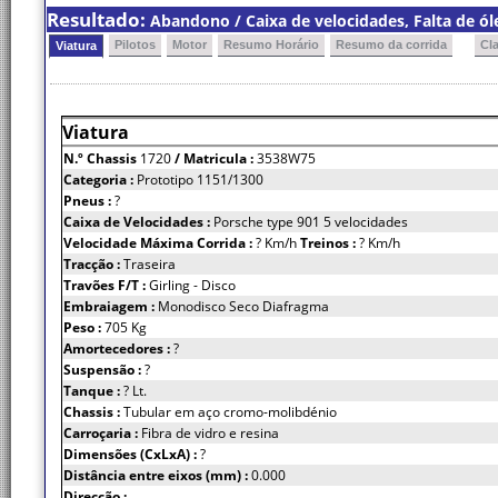
Resultado:
Abandono / Caixa de velocidades, Falta de ól
Pilotos
Motor
Resumo Horário
Resumo da corrida
Cl
Viatura
Viatura
N.º Chassis
1720
/ Matricula :
3538W75
Categoria :
Prototipo 1151/1300
Pneus :
?
Caixa de Velocidades :
Porsche type 901 5 velocidades
Velocidade Máxima Corrida :
? Km/h
Treinos :
? Km/h
Tracção :
Traseira
Travões F/T :
Girling - Disco
Embraiagem :
Monodisco Seco Diafragma
Peso :
705 Kg
Amortecedores :
?
Suspensão :
?
Tanque :
? Lt.
Chassis :
Tubular em aço cromo-molibdénio
Carroçaria :
Fibra de vidro e resina
Dimensões (CxLxA) :
?
Distância entre eixos (mm) :
0.000
Direcção :