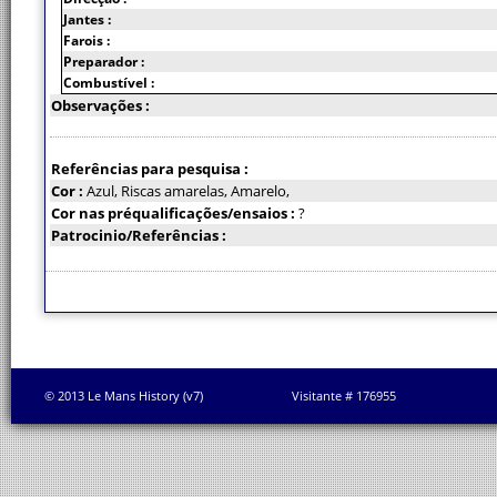
Jantes :
Farois :
Preparador :
Combustível :
Observações :
Referências para pesquisa :
Cor :
Azul, Riscas amarelas, Amarelo,
Cor nas préqualificações/ensaios :
?
Patrocinio/Referências :
© 2013 Le Mans History (v7)
Visitante # 176955