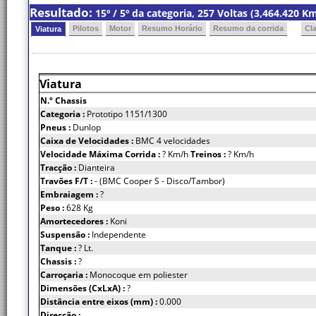
Resultado:
15º / 5º da categoria, 257 Voltas (3,464.420 
Pilotos
Motor
Resumo Horário
Resumo da corrida
Cl
Viatura
Viatura
N.º Chassis
Categoria :
Prototipo 1151/1300
Pneus :
Dunlop
Caixa de Velocidades :
BMC 4 velocidades
Velocidade Máxima Corrida :
? Km/h
Treinos :
? Km/h
Tracção :
Dianteira
Travões F/T :
- (BMC Cooper S - Disco/Tambor)
Embraiagem :
?
Peso :
628 Kg
Amortecedores :
Koni
Suspensão :
Independente
Tanque :
? Lt.
Chassis :
?
Carroçaria :
Monocoque em poliester
Dimensões (CxLxA) :
?
Distância entre eixos (mm) :
0.000
Direcção :