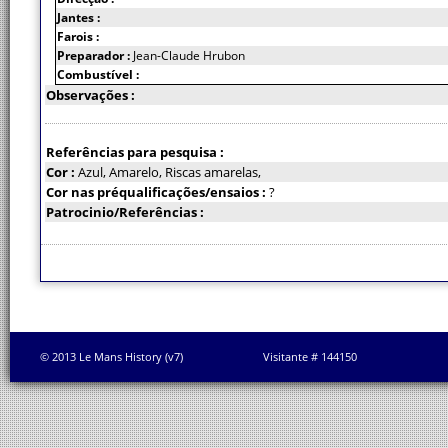
Jantes :
Farois :
Preparador :
Jean-Claude Hrubon
Combustível :
Observações :
Referências para pesquisa :
Cor :
Azul, Amarelo, Riscas amarelas,
Cor nas préqualificações/ensaios :
?
Patrocinio/Referências :
© 2013 Le Mans History (v7)
Visitante # 144150