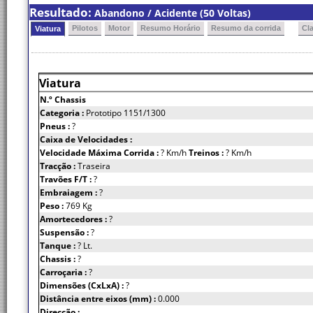
Resultado:
Abandono / Acidente (50 Voltas)
Pilotos
Motor
Resumo Horário
Resumo da corrida
Cl
Viatura
Viatura
N.º Chassis
Categoria :
Prototipo 1151/1300
Pneus :
?
Caixa de Velocidades :
Velocidade Máxima Corrida :
? Km/h
Treinos :
? Km/h
Tracção :
Traseira
Travões F/T :
?
Embraiagem :
?
Peso :
769 Kg
Amortecedores :
?
Suspensão :
?
Tanque :
? Lt.
Chassis :
?
Carroçaria :
?
Dimensões (CxLxA) :
?
Distância entre eixos (mm) :
0.000
Direcção :