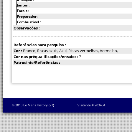
Jantes :
Farois :
Preparador :
Combustível :
Observações :
Referências para pesquisa :
Cor :
Branco, Riscas azuis, Azul, Riscas vermelhas, Vermelho,
Cor nas préqualificações/ensaios :
?
Patrocinio/Referências :
© 2013 Le Mans History (v7)
Visitante # 203434