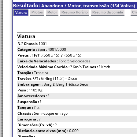
Resultado:
Abandono / Motor, transmissão (154 Voltas)
Pilotos
Motor
Resumo Horário
Resumo da corrida
Cl
Viatura
Viatura
N.º Chassis
1001
Categoria :
Sport 4001/5000
Pneus :
?
F/T :
(550 x 15)
/
(650 x 15)
Caixa de Velocidades :
Ford 5 velocidades
Velocidade Máxima Corrida :
? Km/h
Treinos :
? Km/h
Tracção :
Traseira
Travões F/T :
Girling (11.5") - Disco
Embraiagem :
Borg & Berg Tridisco Seco
Peso :
1105 Kg
Amortecedores :
?
Suspensão :
?
Tanque :
? Lt.
Chassis :
Semi-coque em aço
Carroçaria :
?
Dimensões (CxLxA) :
?
Distância entre eixos (mm) :
0.000
Direcção :