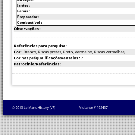
Jantes :
Farois :
Preparador :
Combustível :
Observações :
Referências para pesquisa :
Cor :
Branco, Riscas pretas, Preto, Vermelho, Riscas vermelhas,
Cor nas préqualificações/ensaios :
?
Patrocinio/Referências :
© 2013 Le Mans History (v7)
Visitante # 192437