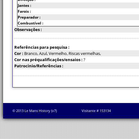
Jantes :
Farois :
Preparador :
Combustível :
Observações :
Referências para pesquisa :
Cor :
Branco, Azul, Vermelho, Riscas vermelhas,
Cor nas préqualificações/ensaios :
?
Patrocinio/Referências :
© 2013 Le Mans History (v7)
Visitante # 153134