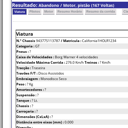
Resultado:
Abandono / Motor, pistão (167 Voltas)
Pilotos
Motor
Resumo Horário
Resumo da corrida
Cl
Viatura
Viatura
N.º Chassis
94377S113787
/ Matricula :
California1HOLR1234
Categoria :
GT
Pneus :
?
Caixa de Velocidades :
Borg Warner 4 velocidades
Velocidade Máxima Corrida :
276.0 Km/h
Treinos :
? Km/h
Tracção :
Traseira
Travões F/T :
Disco Assistidos
Embraiagem :
Monodisco Seco
Peso :
? Kg
Amortecedores :
?
Suspensão :
?
Tanque :
? Lt.
Chassis :
?
Carroçaria :
?
Dimensões (CxLxA) :
?
Distância entre eixos (mm) :
0.000
Direcção :