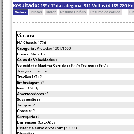
Resultado:
13º / 1º da categoria, 311 Voltas (4,189.280 
Pilotos
Motor
Resumo Horário
Resumo da corrida
Cl
Viatura
Viatura
N.º Chassis
1726
Categoria :
Prototipo 1301/1600
Pneus :
Michelin
Caixa de Velocidades :
Velocidade Máxima Corrida :
? Km/h
Treinos :
? Km/h
Tracção :
Traseira
Travões F/T :
?
Embraiagem :
?
Peso :
690 Kg
Amortecedores :
?
Suspensão :
?
Tanque :
? Lt.
Chassis :
?
Carroçaria :
?
Dimensões (CxLxA) :
?
Distância entre eixos (mm) :
0.000
Direcção :