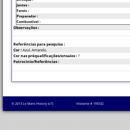
Jantes :
Farois :
Preparador :
Combustível :
Observações :
Referências para pesquisa :
Cor :
Azul, Amarelo,
Cor nas préqualificações/ensaios :
?
Patrocinio/Referências :
© 2013 Le Mans History (v7)
Visitante # 195532