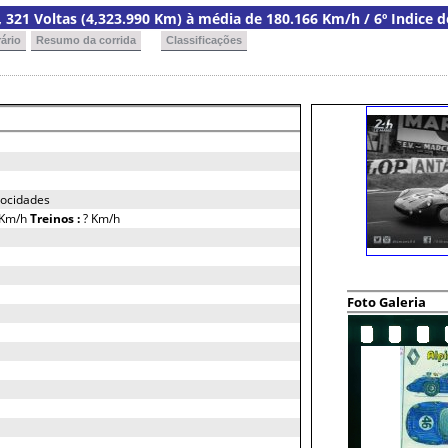
a, 321 Voltas (4,323.990 Km) à média de 180.166 Km/h / 6º Indice 
ário
Resumo da corrida
Classificações
locidades
 Km/h
Treinos :
? Km/h
Foto Galeria