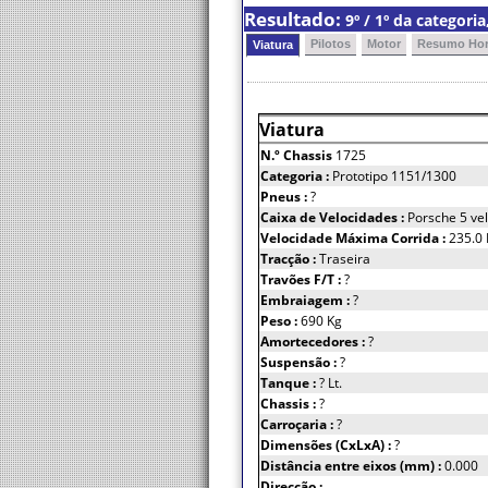
Resultado:
9º / 1º da categori
Pilotos
Motor
Resumo Hor
Viatura
Viatura
N.º Chassis
1725
Categoria :
Prototipo 1151/1300
Pneus :
?
Caixa de Velocidades :
Porsche 5 ve
Velocidade Máxima Corrida :
235.0
Tracção :
Traseira
Travões F/T :
?
Embraiagem :
?
Peso :
690 Kg
Amortecedores :
?
Suspensão :
?
Tanque :
? Lt.
Chassis :
?
Carroçaria :
?
Dimensões (CxLxA) :
?
Distância entre eixos (mm) :
0.000
Direcção :