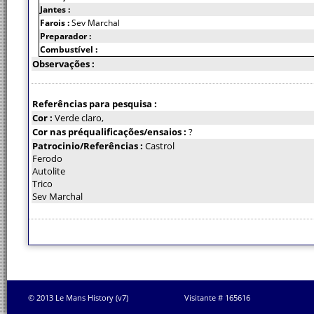
Jantes :
Farois :
Sev Marchal
Preparador :
Combustível :
Observações :
Referências para pesquisa :
Cor :
Verde claro,
Cor nas préqualificações/ensaios :
?
Patrocinio/Referências :
Castrol
Ferodo
Autolite
Trico
Sev Marchal
© 2013 Le Mans History (v7)
Visitante # 165616