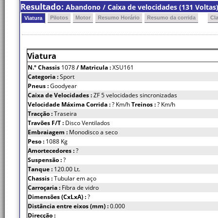
Resultado:
Abandono / Caixa de velocidades (131 Voltas
Pilotos
Motor
Resumo Horário
Resumo da corrida
Cl
Viatura
Viatura
N.º Chassis
1078
/ Matricula :
XSU161
Categoria :
Sport
Pneus :
Goodyear
Caixa de Velocidades :
ZF 5 velocidades sincronizadas
Velocidade Máxima Corrida :
? Km/h
Treinos :
? Km/h
Tracção :
Traseira
Travões F/T :
Disco Ventilados
Embraiagem :
Monodisco a seco
Peso :
1088 Kg
Amortecedores :
?
Suspensão :
?
Tanque :
120.00 Lt.
Chassis :
Tubular em aço
Carroçaria :
Fibra de vidro
Dimensões (CxLxA) :
?
Distância entre eixos (mm) :
0.000
Direcção :