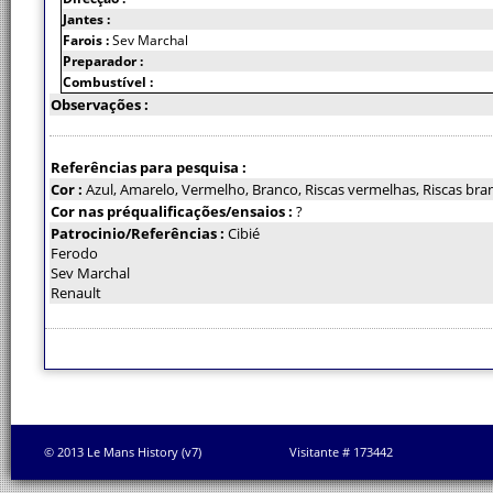
Jantes :
Farois :
Sev Marchal
Preparador :
Combustível :
Observações :
Referências para pesquisa :
Cor :
Azul, Amarelo, Vermelho, Branco, Riscas vermelhas, Riscas bra
Cor nas préqualificações/ensaios :
?
Patrocinio/Referências :
Cibié
Ferodo
Sev Marchal
Renault
© 2013 Le Mans History (v7)
Visitante # 173442