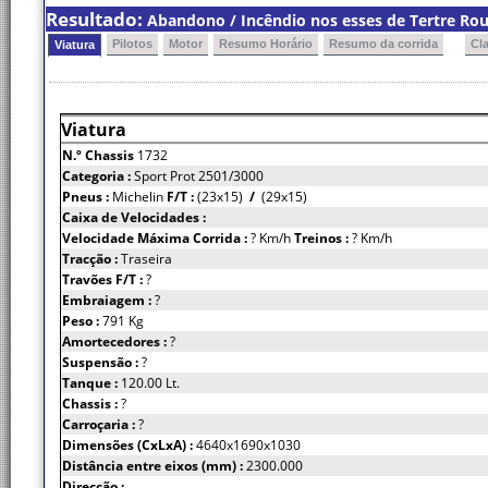
Resultado:
Abandono / Incêndio nos esses de Tertre Rou
Pilotos
Motor
Resumo Horário
Resumo da corrida
Cl
Viatura
Viatura
N.º Chassis
1732
Categoria :
Sport Prot 2501/3000
Pneus :
Michelin
F/T :
(23x15)
/
(29x15)
Caixa de Velocidades :
Velocidade Máxima Corrida :
? Km/h
Treinos :
? Km/h
Tracção :
Traseira
Travões F/T :
?
Embraiagem :
?
Peso :
791 Kg
Amortecedores :
?
Suspensão :
?
Tanque :
120.00 Lt.
Chassis :
?
Carroçaria :
?
Dimensões (CxLxA) :
4640x1690x1030
Distância entre eixos (mm) :
2300.000
Direcção :