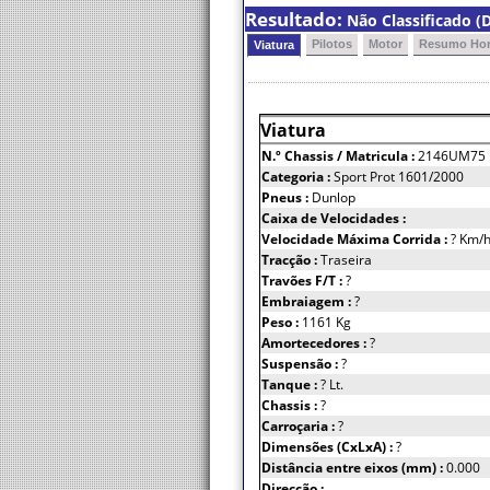
Resultado:
Não Classificado (D
Pilotos
Motor
Resumo Hor
Viatura
Viatura
N.º Chassis
/ Matricula :
2146UM75
Categoria :
Sport Prot 1601/2000
Pneus :
Dunlop
Caixa de Velocidades :
Velocidade Máxima Corrida :
? Km/
Tracção :
Traseira
Travões F/T :
?
Embraiagem :
?
Peso :
1161 Kg
Amortecedores :
?
Suspensão :
?
Tanque :
? Lt.
Chassis :
?
Carroçaria :
?
Dimensões (CxLxA) :
?
Distância entre eixos (mm) :
0.000
Direcção :