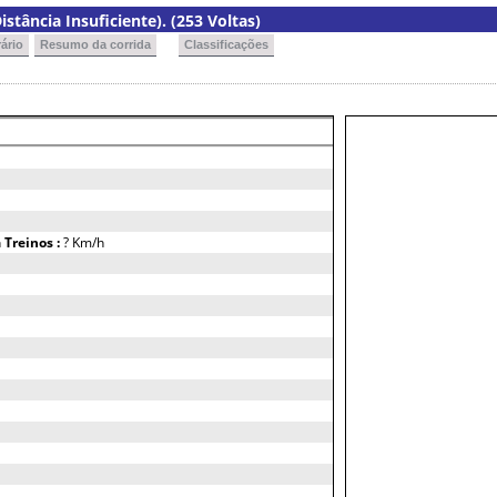
istância Insuficiente). (253 Voltas)
ário
Resumo da corrida
Classificações
h
Treinos :
? Km/h