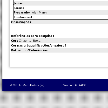
Jantes :
Farois :
Preparador :
Alan Mann
Combustível :
Observações :
Referências para pesquisa :
Cor :
Cinzento, Roxo,
Cor nas préqualificações/ensaios :
?
Patrocinio/Referências :
© 2013 Le Mans History (v7)
Visitante # 144130