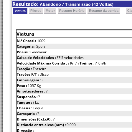
Resultado:
Abandono / Transmissão (42 Voltas)
Pilotos
Motor
Resumo Horário
Resumo da corrida
Cl
Viatura
Viatura
N.º Chassis
1009
Categoria :
Sport
Pneus :
Goodyear
Caixa de Velocidades :
ZF 5 velocidades
Velocidade Máxima Corrida :
? Km/h
Treinos :
? Km/h
Tracção :
Traseira
Travões F/T :
Disco
Embraiagem :
?
Peso :
1057 Kg
Amortecedores :
?
Suspensão :
?
Tanque :
? Lt.
Chassis :
Coque
Carroçaria :
?
Dimensões (CxLxA) :
?
Distância entre eixos (mm) :
0.000
Direcção :