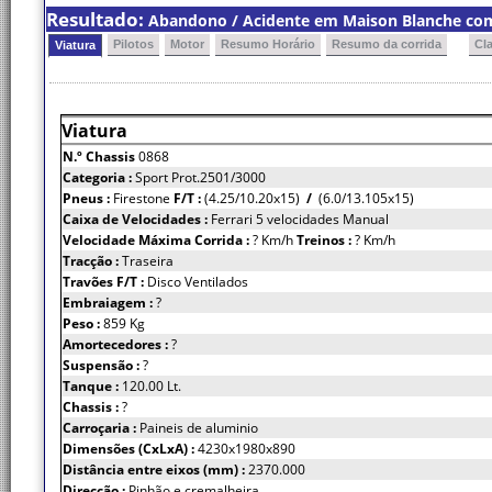
Resultado:
Abandono / Acidente em Maison Blanche com o
Pilotos
Motor
Resumo Horário
Resumo da corrida
Cl
Viatura
Viatura
N.º Chassis
0868
Categoria :
Sport Prot.2501/3000
Pneus :
Firestone
F/T :
(4.25/10.20x15)
/
(6.0/13.105x15)
Caixa de Velocidades :
Ferrari 5 velocidades Manual
Velocidade Máxima Corrida :
? Km/h
Treinos :
? Km/h
Tracção :
Traseira
Travões F/T :
Disco Ventilados
Embraiagem :
?
Peso :
859 Kg
Amortecedores :
?
Suspensão :
?
Tanque :
120.00 Lt.
Chassis :
?
Carroçaria :
Paineis de aluminio
Dimensões (CxLxA) :
4230x1980x890
Distância entre eixos (mm) :
2370.000
Direcção :
Pinhão e cremalheira