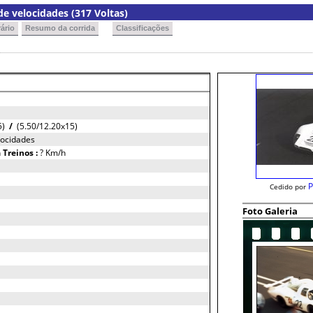
e velocidades (317 Voltas)
ário
Resumo da corrida
Classificações
15)
/
(5.50/12.20x15)
locidades
h
Treinos :
? Km/h
P
Cedido por
Foto Galeria