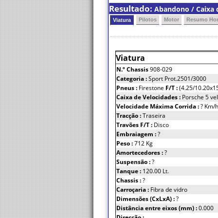
Resultado:
Abandono / Caixa d
Pilotos
Motor
Resumo Hor
Viatura
Viatura
N.º Chassis
908-029
Categoria :
Sport Prot.2501/3000
Pneus :
Firestone
F/T :
(4.25/10.20x
Caixa de Velocidades :
Porsche 5 ve
Velocidade Máxima Corrida :
? Km/
Tracção :
Traseira
Travões F/T :
Disco
Embraiagem :
?
Peso :
712 Kg
Amortecedores :
?
Suspensão :
?
Tanque :
120.00 Lt.
Chassis :
?
Carroçaria :
Fibra de vidro
Dimensões (CxLxA) :
?
Distância entre eixos (mm) :
0.000
Direcção :