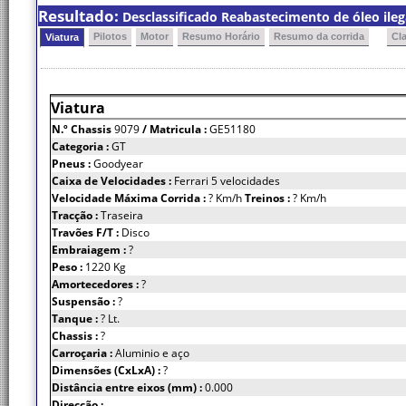
Resultado:
Desclassificado Reabastecimento de óleo ilega
Pilotos
Motor
Resumo Horário
Resumo da corrida
Cl
Viatura
Viatura
N.º Chassis
9079
/ Matricula :
GE51180
Categoria :
GT
Pneus :
Goodyear
Caixa de Velocidades :
Ferrari 5 velocidades
Velocidade Máxima Corrida :
? Km/h
Treinos :
? Km/h
Tracção :
Traseira
Travões F/T :
Disco
Embraiagem :
?
Peso :
1220 Kg
Amortecedores :
?
Suspensão :
?
Tanque :
? Lt.
Chassis :
?
Carroçaria :
Aluminio e aço
Dimensões (CxLxA) :
?
Distância entre eixos (mm) :
0.000
Direcção :