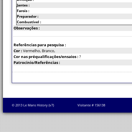
Jantes :
Farois :
Preparador :
Combustível :
Observações :
Referências para pesquisa :
Cor :
Vermelho, Branco,
Cor nas préqualificações/ensaios :
?
Patrocinio/Referências :
© 2013 Le Mans History (v7)
Visitante # 156138