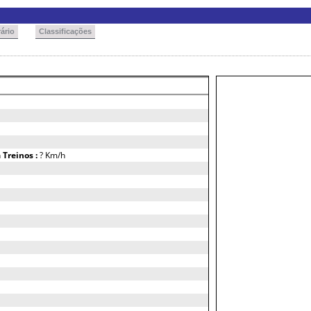
ário
Classificações
h
Treinos :
? Km/h