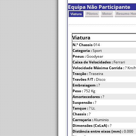
Equipa Não Participante
Pilotos
Motor
Resumo Hor
Viatura
Viatura
N.º Chassis
014
Categoria :
Sport
Pneus :
Goodyear
Caixa de Velocidades :
Ferrari
Velocidade Máxima Corrida :
? Km/
Tracção :
Traseira
Travões F/T :
Disco
Embraiagem :
?
Peso :
752 Kg
Amortecedores :
?
Suspensão :
?
Tanque :
? Lt.
Chassis :
?
Carroçaria :
Aluminio
Dimensões (CxLxA) :
?
Distância entre eixos (mm) :
0.000