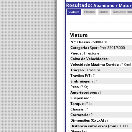
Resultado:
Abandono / Motor 
Pilotos
Motor
Resumo Hor
Viatura
Viatura
N.º Chassis
75080-010
Categoria :
Sport Prot.2501/3000
Pneus :
Firestone
Caixa de Velocidades :
Velocidade Máxima Corrida :
? Km/
Tracção :
Traseira
Travões F/T :
?
Embraiagem :
?
Peso :
? Kg
Amortecedores :
?
Suspensão :
?
Tanque :
? Lt.
Chassis :
?
Carroçaria :
?
Dimensões (CxLxA) :
?
Distância entre eixos (mm) :
0.000
Direcção :