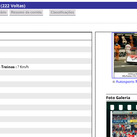
(222 Voltas)
ário
Resumo da corrida
Classificações
h
Treinos :
? Km/h
Autosports 
©
Foto Galeria