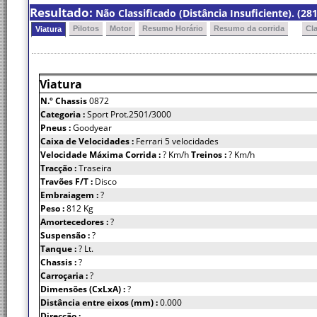
Resultado:
Não Classificado (Distância Insuficiente). (281
Pilotos
Motor
Resumo Horário
Resumo da corrida
Cl
Viatura
Viatura
N.º Chassis
0872
Categoria :
Sport Prot.2501/3000
Pneus :
Goodyear
Caixa de Velocidades :
Ferrari 5 velocidades
Velocidade Máxima Corrida :
? Km/h
Treinos :
? Km/h
Tracção :
Traseira
Travões F/T :
Disco
Embraiagem :
?
Peso :
812 Kg
Amortecedores :
?
Suspensão :
?
Tanque :
? Lt.
Chassis :
?
Carroçaria :
?
Dimensões (CxLxA) :
?
Distância entre eixos (mm) :
0.000
Direcção :