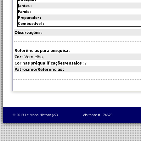
Jantes :
Farois :
Preparador :
Combustível :
Observações :
Referências para pesquisa :
Cor :
Vermelho,
Cor nas préqualificações/ensaios :
?
Patrocinio/Referências :
© 2013 Le Mans History (v7)
Visitante # 174679