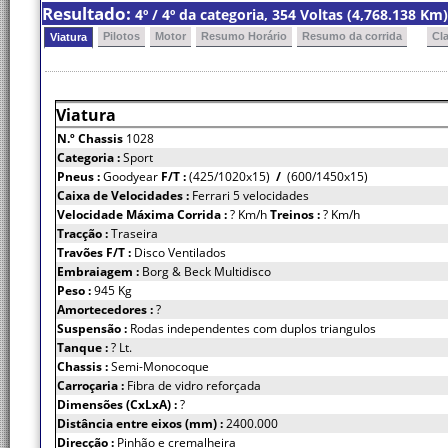
Resultado:
4º / 4º da categoria, 354 Voltas (4,768.138 K
Pilotos
Motor
Resumo Horário
Resumo da corrida
Cl
Viatura
Viatura
N.º Chassis
1028
Categoria :
Sport
Pneus :
Goodyear
F/T :
(425/1020x15)
/
(600/1450x15)
Caixa de Velocidades :
Ferrari 5 velocidades
Velocidade Máxima Corrida :
? Km/h
Treinos :
? Km/h
Tracção :
Traseira
Travões F/T :
Disco Ventilados
Embraiagem :
Borg & Beck Multidisco
Peso :
945 Kg
Amortecedores :
?
Suspensão :
Rodas independentes com duplos triangulos
Tanque :
? Lt.
Chassis :
Semi-Monocoque
Carroçaria :
Fibra de vidro reforçada
Dimensões (CxLxA) :
?
Distância entre eixos (mm) :
2400.000
Direcção :
Pinhão e cremalheira