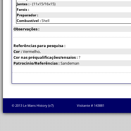
Jantes :
- (11x15/16x15)
Farois :
Preparador :
Combustível :
Shell
Observações :
Referências para pesquisa :
Cor :
Vermelho,
Cor nas préqualificações/ensaios :
?
Patrocinio/Referências :
Sandeman
© 2013 Le Mans History (v7)
Visitante # 143881