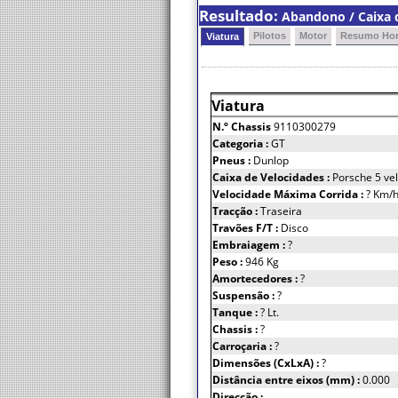
Resultado:
Abandono / Caixa d
Pilotos
Motor
Resumo Hor
Viatura
Viatura
N.º Chassis
9110300279
Categoria :
GT
Pneus :
Dunlop
Caixa de Velocidades :
Porsche 5 ve
Velocidade Máxima Corrida :
? Km/
Tracção :
Traseira
Travões F/T :
Disco
Embraiagem :
?
Peso :
946 Kg
Amortecedores :
?
Suspensão :
?
Tanque :
? Lt.
Chassis :
?
Carroçaria :
?
Dimensões (CxLxA) :
?
Distância entre eixos (mm) :
0.000
Direcção :