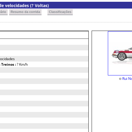
e velocidades (? Voltas)
ário
Resumo da corrida
Classificações
locidades
h
Treinos :
? Km/h
Rui N
©