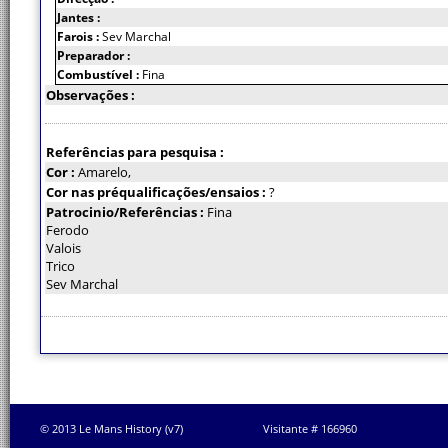
Jantes :
Farois :
Sev Marchal
Preparador :
Combustível :
Fina
Observações :
Referências para pesquisa :
Cor :
Amarelo,
Cor nas préqualificações/ensaios :
?
Patrocinio/Referências :
Fina
Ferodo
Valois
Trico
Sev Marchal
© 2013 Le Mans History (v7)
Visitante # 166960