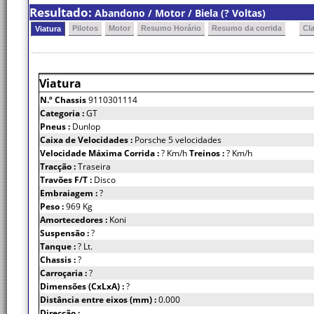
Resultado:
Abandono / Motor / Biela (? Voltas)
Pilotos
Motor
Resumo Horário
Resumo da corrida
Cl
Viatura
Viatura
N.º Chassis
9110301114
Categoria :
GT
Pneus :
Dunlop
Caixa de Velocidades :
Porsche 5 velocidades
Velocidade Máxima Corrida :
? Km/h
Treinos :
? Km/h
Tracção :
Traseira
Travões F/T :
Disco
Embraiagem :
?
Peso :
969 Kg
Amortecedores :
Koni
Suspensão :
?
Tanque :
? Lt.
Chassis :
?
Carroçaria :
?
Dimensões (CxLxA) :
?
Distância entre eixos (mm) :
0.000
Direcção :