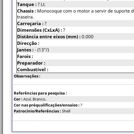
Tanque :
? Lt.
Chassis :
Monocoque com o motor a servir de suporte 
traseira.
Carroçaria :
?
Dimensões (CxLxA) :
?
Distância entre eixos (mm) :
0.000
Direcção :
Jantes :
- (13"/)
Farois :
Preparador :
Combustível :
Observações :
Referências para pesquisa :
Cor :
Azul, Branco,
Cor nas préqualificações/ensaios :
?
Patrocinio/Referências :
Shell