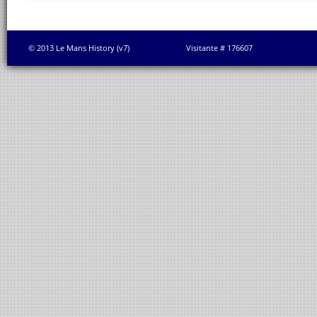
© 2013 Le Mans History (v7)
Visitante # 176607