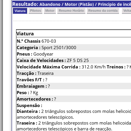
Resultado:
Abandono / Motor (Pistão) / Principio de inc
Pilotos
Motor
Resumo Horário
Resumo da corrida
Volt
Viatura
Viatura
N.º Chassis
670-03
Categoria :
Sport 2501/3000
Pneus :
Goodyear
Caixa de Velocidades :
ZF 5 DS 25
Velocidade Máxima Corrida :
312.0 Km/h
Treinos :
?
Tracção :
Traseira
Travões F/T :
?
Embraiagem :
?
Peso :
? Kg
Amortecedores :
?
Suspensão :
Dianteira :
2 triângulos sobrepostos com molas helicoid
amortecedores telescópicos.
Traseira :
2 triângulos sobrepostos com molas helicoida
amortecedores telescópicos e barra de reacção.