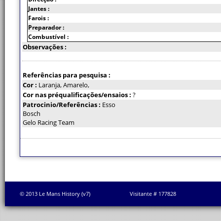
Jantes :
Farois :
Preparador :
Combustível :
Observações :
Referências para pesquisa :
Cor :
Laranja, Amarelo,
Cor nas préqualificações/ensaios :
?
Patrocinio/Referências :
Esso
Bosch
Gelo Racing Team
© 2013 Le Mans History (v7)
Visitante # 177828