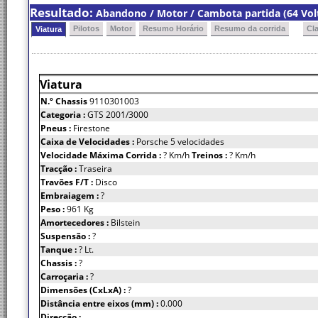
Resultado:
Abandono / Motor / Cambota partida (64 Vol
Pilotos
Motor
Resumo Horário
Resumo da corrida
Cl
Viatura
Viatura
N.º Chassis
9110301003
Categoria :
GTS 2001/3000
Pneus :
Firestone
Caixa de Velocidades :
Porsche 5 velocidades
Velocidade Máxima Corrida :
? Km/h
Treinos :
? Km/h
Tracção :
Traseira
Travões F/T :
Disco
Embraiagem :
?
Peso :
961 Kg
Amortecedores :
Bilstein
Suspensão :
?
Tanque :
? Lt.
Chassis :
?
Carroçaria :
?
Dimensões (CxLxA) :
?
Distância entre eixos (mm) :
0.000
Direcção :