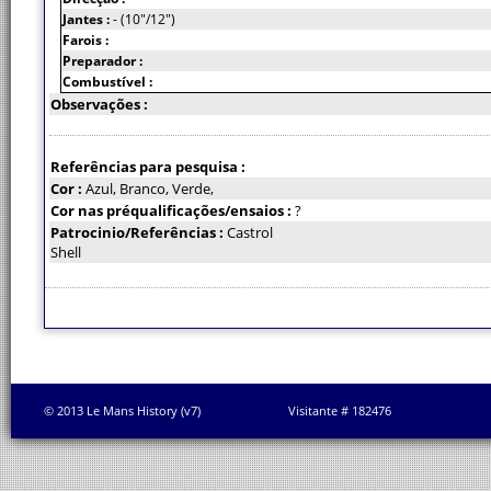
Jantes :
- (10"/12")
Farois :
Preparador :
Combustível :
Observações :
Referências para pesquisa :
Cor :
Azul, Branco, Verde,
Cor nas préqualificações/ensaios :
?
Patrocinio/Referências :
Castrol
Shell
© 2013 Le Mans History (v7)
Visitante # 182476