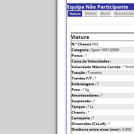
Equipa Não Participante
Pilotos
Motor
Resumo Hor
Viatura
Viatura
N.º Chassis
002
Categoria :
Sport 1601/2000
Pneus :
?
Caixa de Velocidades :
Velocidade Máxima Corrida :
? Km/
Tracção :
Traseira
Travões F/T :
?
Embraiagem :
?
Peso :
? Kg
Amortecedores :
?
Suspensão :
?
Tanque :
? Lt.
Chassis :
?
Carroçaria :
?
Dimensões (CxLxA) :
?
Distância entre eixos (mm) :
0.000