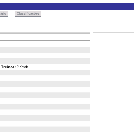
ário
Classificações
h
Treinos :
? Km/h