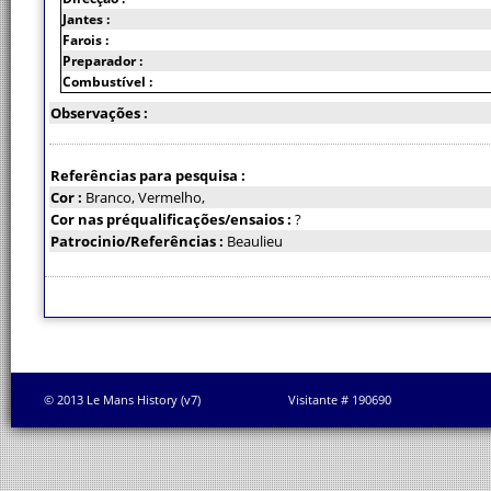
Jantes :
Farois :
Preparador :
Combustível :
Observações :
Referências para pesquisa :
Cor :
Branco, Vermelho,
Cor nas préqualificações/ensaios :
?
Patrocinio/Referências :
Beaulieu
© 2013 Le Mans History (v7)
Visitante # 190690