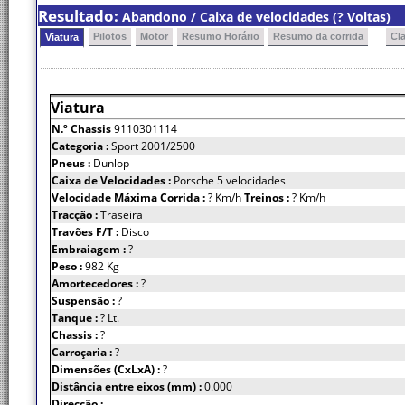
Resultado:
Abandono / Caixa de velocidades (? Voltas)
Pilotos
Motor
Resumo Horário
Resumo da corrida
Cl
Viatura
Viatura
N.º Chassis
9110301114
Categoria :
Sport 2001/2500
Pneus :
Dunlop
Caixa de Velocidades :
Porsche 5 velocidades
Velocidade Máxima Corrida :
? Km/h
Treinos :
? Km/h
Tracção :
Traseira
Travões F/T :
Disco
Embraiagem :
?
Peso :
982 Kg
Amortecedores :
?
Suspensão :
?
Tanque :
? Lt.
Chassis :
?
Carroçaria :
?
Dimensões (CxLxA) :
?
Distância entre eixos (mm) :
0.000
Direcção :