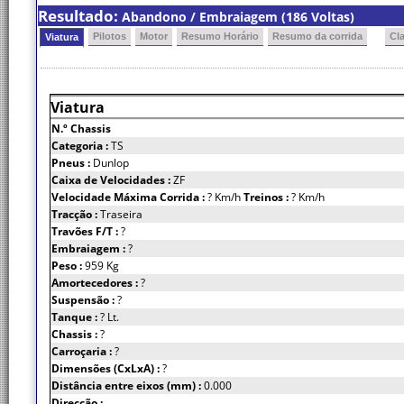
Resultado:
Abandono / Embraiagem (186 Voltas)
Pilotos
Motor
Resumo Horário
Resumo da corrida
Cl
Viatura
Viatura
N.º Chassis
Categoria :
TS
Pneus :
Dunlop
Caixa de Velocidades :
ZF
Velocidade Máxima Corrida :
? Km/h
Treinos :
? Km/h
Tracção :
Traseira
Travões F/T :
?
Embraiagem :
?
Peso :
959 Kg
Amortecedores :
?
Suspensão :
?
Tanque :
? Lt.
Chassis :
?
Carroçaria :
?
Dimensões (CxLxA) :
?
Distância entre eixos (mm) :
0.000
Direcção :