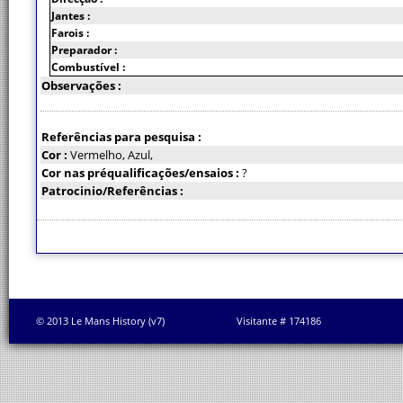
Jantes :
Farois :
Preparador :
Combustível :
Observações :
Referências para pesquisa :
Cor :
Vermelho, Azul,
Cor nas préqualificações/ensaios :
?
Patrocinio/Referências :
© 2013 Le Mans History (v7)
Visitante # 174186