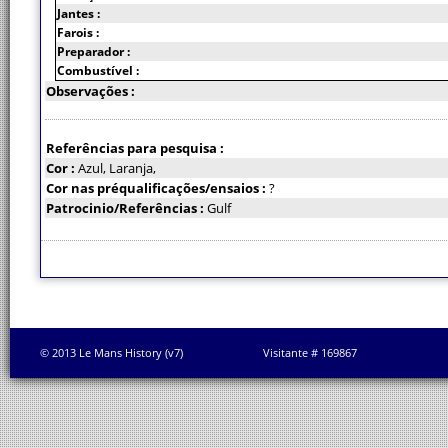
Jantes :
Farois :
Preparador :
Combustível :
Observações :
Referências para pesquisa :
Cor :
Azul, Laranja,
Cor nas préqualificações/ensaios :
?
Patrocinio/Referências :
Gulf
© 2013 Le Mans History (v7)
Visitante # 169867