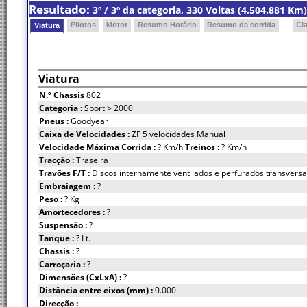
Resultado:
3º / 3º da categoria, 330 Voltas (4,504.881 K
Pilotos
Motor
Resumo Horário
Resumo da corrida
Cl
Viatura
Viatura
N.º Chassis
802
Categoria :
Sport > 2000
Pneus :
Goodyear
Caixa de Velocidades :
ZF 5 velocidades Manual
Velocidade Máxima Corrida :
? Km/h
Treinos :
? Km/h
Tracção :
Traseira
Travões F/T :
Discos internamente ventilados e perfurados transvers
Embraiagem :
?
Peso :
? Kg
Amortecedores :
?
Suspensão :
?
Tanque :
? Lt.
Chassis :
?
Carroçaria :
?
Dimensões (CxLxA) :
?
Distância entre eixos (mm) :
0.000
Direcção :