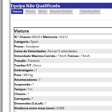
Equipa Não Qualificada
Pilotos
Motor
Resumo Horário
Classificações
Viatura
Viatura
N.º Chassis
08020
/ Matricula :
XL612
Categoria :
Sport
Pneus :
Goodyear
Caixa de Velocidades :
Ferrari 5 velocidades
Velocidade Máxima Corrida :
? Km/h
Treinos :
? Km/h
Tracção :
Traseira
Travões F/T :
Disco
Embraiagem :
?
Peso :
983 Kg
Amortecedores :
?
Suspensão :
?
Tanque :
? Lt.
Chassis :
?
Carroçaria :
?
Dimensões (CxLxA) :
?
Distância entre eixos (mm) :
0.000