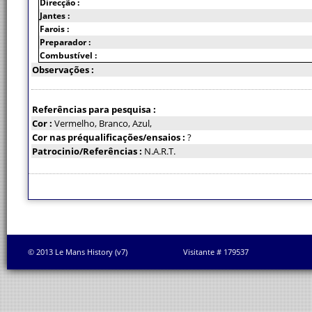
Direcção :
Jantes :
Farois :
Preparador :
Combustível :
Observações :
Referências para pesquisa :
Cor :
Vermelho, Branco, Azul,
Cor nas préqualificações/ensaios :
?
Patrocinio/Referências :
N.A.R.T.
© 2013 Le Mans History (v7)
Visitante # 179537