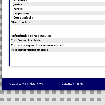
Jantes :
Farois :
Preparador :
Combustível :
Observações :
Referências para pesquisa :
Cor :
Vermelho, Preto,
Cor nas préqualificações/ensaios :
?
Patrocinio/Referências :
© 2013 Le Mans History (v7)
Visitante # 155788