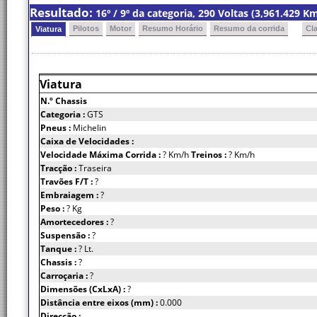
Resultado:
16º / 9º da categoria, 290 Voltas (3,961.429 
Pilotos
Motor
Resumo Horário
Resumo da corrida
Cl
Viatura
Viatura
N.º Chassis
Categoria :
GTS
Pneus :
Michelin
Caixa de Velocidades :
Velocidade Máxima Corrida :
? Km/h
Treinos :
? Km/h
Tracção :
Traseira
Travões F/T :
?
Embraiagem :
?
Peso :
? Kg
Amortecedores :
?
Suspensão :
?
Tanque :
? Lt.
Chassis :
?
Carroçaria :
?
Dimensões (CxLxA) :
?
Distância entre eixos (mm) :
0.000
Direcção :