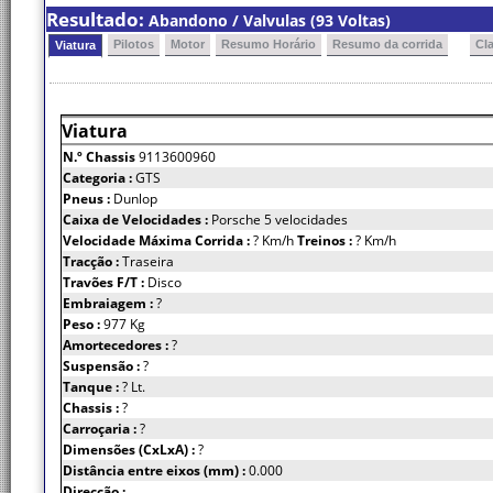
Resultado:
Abandono / Valvulas (93 Voltas)
Pilotos
Motor
Resumo Horário
Resumo da corrida
Cl
Viatura
Viatura
N.º Chassis
9113600960
Categoria :
GTS
Pneus :
Dunlop
Caixa de Velocidades :
Porsche 5 velocidades
Velocidade Máxima Corrida :
? Km/h
Treinos :
? Km/h
Tracção :
Traseira
Travões F/T :
Disco
Embraiagem :
?
Peso :
977 Kg
Amortecedores :
?
Suspensão :
?
Tanque :
? Lt.
Chassis :
?
Carroçaria :
?
Dimensões (CxLxA) :
?
Distância entre eixos (mm) :
0.000
Direcção :