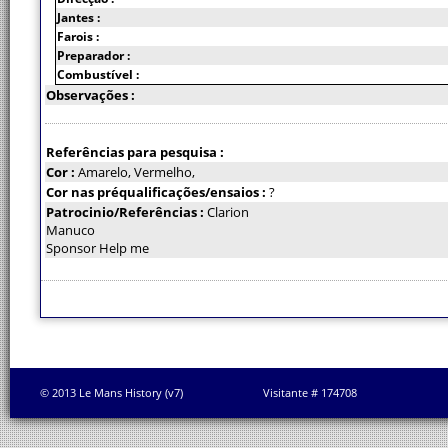
Jantes :
Farois :
Preparador :
Combustível :
Observações :
Referências para pesquisa :
Cor :
Amarelo, Vermelho,
Cor nas préqualificações/ensaios :
?
Patrocinio/Referências :
Clarion
Manuco
Sponsor Help me
© 2013 Le Mans History (v7)
Visitante # 174708