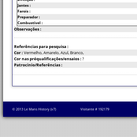
Jantes :
Farois :
Preparador :
Combustível :
Observações :
Referências para pesquisa :
Cor :
Vermelho, Amarelo, Azul, Branco,
Cor nas préqualificações/ensaios :
?
Patrocinio/Referências :
© 2013 Le Mans History (v7)
Visitante # 192179