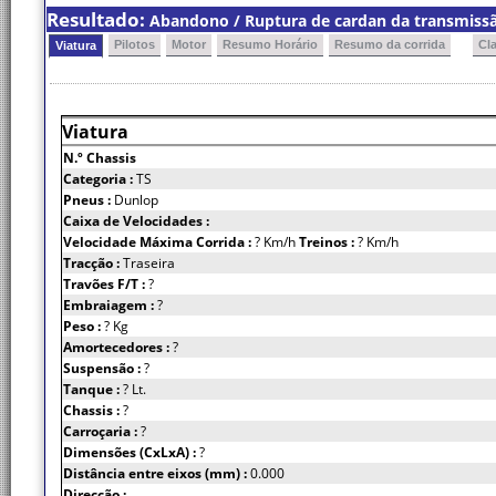
Resultado:
Abandono / Ruptura de cardan da transmissã
Pilotos
Motor
Resumo Horário
Resumo da corrida
Cl
Viatura
Viatura
N.º Chassis
Categoria :
TS
Pneus :
Dunlop
Caixa de Velocidades :
Velocidade Máxima Corrida :
? Km/h
Treinos :
? Km/h
Tracção :
Traseira
Travões F/T :
?
Embraiagem :
?
Peso :
? Kg
Amortecedores :
?
Suspensão :
?
Tanque :
? Lt.
Chassis :
?
Carroçaria :
?
Dimensões (CxLxA) :
?
Distância entre eixos (mm) :
0.000
Direcção :