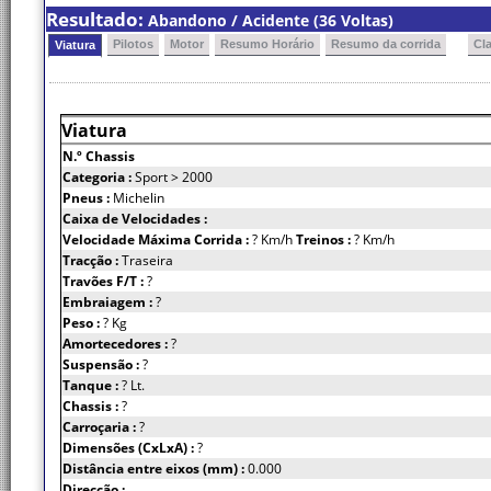
Resultado:
Abandono / Acidente (36 Voltas)
Pilotos
Motor
Resumo Horário
Resumo da corrida
Cl
Viatura
Viatura
N.º Chassis
Categoria :
Sport > 2000
Pneus :
Michelin
Caixa de Velocidades :
Velocidade Máxima Corrida :
? Km/h
Treinos :
? Km/h
Tracção :
Traseira
Travões F/T :
?
Embraiagem :
?
Peso :
? Kg
Amortecedores :
?
Suspensão :
?
Tanque :
? Lt.
Chassis :
?
Carroçaria :
?
Dimensões (CxLxA) :
?
Distância entre eixos (mm) :
0.000
Direcção :