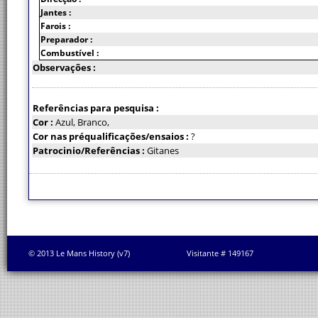
Jantes :
Farois :
Preparador :
Combustível :
Observações :
Referências para pesquisa :
Cor :
Azul, Branco,
Cor nas préqualificações/ensaios :
?
Patrocinio/Referências :
Gitanes
© 2013 Le Mans History (v7)
Visitante # 149167