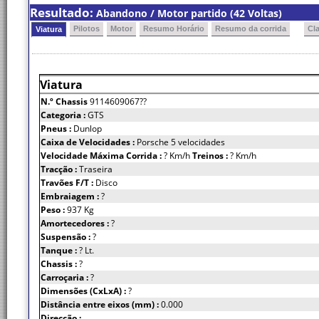
Resultado:
Abandono / Motor partido (42 Voltas)
Pilotos
Motor
Resumo Horário
Resumo da corrida
Cl
Viatura
Viatura
N.º Chassis
9114609067??
Categoria :
GTS
Pneus :
Dunlop
Caixa de Velocidades :
Porsche 5 velocidades
Velocidade Máxima Corrida :
? Km/h
Treinos :
? Km/h
Tracção :
Traseira
Travões F/T :
Disco
Embraiagem :
?
Peso :
937 Kg
Amortecedores :
?
Suspensão :
?
Tanque :
? Lt.
Chassis :
?
Carroçaria :
?
Dimensões (CxLxA) :
?
Distância entre eixos (mm) :
0.000
Direcção :