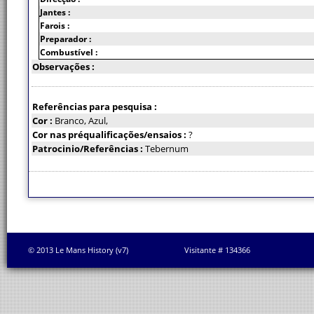
Jantes :
Farois :
Preparador :
Combustível :
Observações :
Referências para pesquisa :
Cor :
Branco, Azul,
Cor nas préqualificações/ensaios :
?
Patrocinio/Referências :
Tebernum
© 2013 Le Mans History (v7)
Visitante # 134366