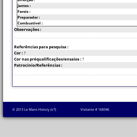
Jantes :
Farois :
Preparador :
Combustível :
Observações :
Referências para pesquisa :
Cor :
?
Cor nas préqualificações/ensaios :
?
Patrocinio/Referências :
© 2013 Le Mans History (v7)
Visitante # 168346