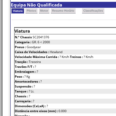
Equipa Não Qualificada
Pilotos
Motor
Resumo Horário
Classificações
Viatura
Viatura
N.º Chassis
SC2041376
Categoria :
GR. 6 < 2000
Pneus :
Goodyear
Caixa de Velocidades :
Hewland
Velocidade Máxima Corrida :
? Km/h
Treinos :
? Km/h
Tracção :
Traseira
Travões F/T :
?
Embraiagem :
?
Peso :
? Kg
Amortecedores :
?
Suspensão :
?
Tanque :
? Lt.
Chassis :
?
Carroçaria :
?
Dimensões (CxLxA) :
?
Distância entre eixos (mm) :
0.000
Direcção :