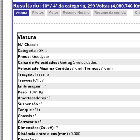
Resultado:
10º / 4º da categoria, 299 Voltas (4,080.746 
Pilotos
Motor
Resumo Horário
Resumo da corrida
Cl
Viatura
Viatura
N.º Chassis
Categoria :
GR. 5
Pneus :
Goodyear
Caixa de Velocidades :
Getrag 5 velocidades
Velocidade Máxima Corrida :
? Km/h
Treinos :
? Km/h
Tracção :
Traseira
Travões F/T :
?
Embraiagem :
?
Peso :
1041 Kg
Amortecedores :
?
Suspensão :
?
Tanque :
? Lt.
Chassis :
?
Carroçaria :
?
Dimensões (CxLxA) :
?
Distância entre eixos (mm) :
0.000
Direcção :