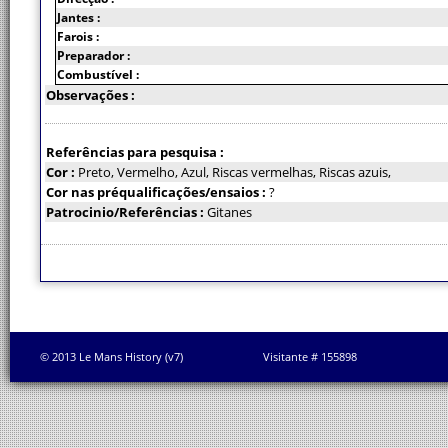
Jantes :
Farois :
Preparador :
Combustível :
Observações :
Referências para pesquisa :
Cor :
Preto, Vermelho, Azul, Riscas vermelhas, Riscas azuis,
Cor nas préqualificações/ensaios :
?
Patrocinio/Referências :
Gitanes
© 2013 Le Mans History (v7)
Visitante # 155898