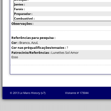
Jantes :
Farois :
Preparador :
Combustível :
Observações :
Referências para pesquisa :
Cor :
Branco, Azul,
Cor nas préqualificações/ensaios :
?
Patrocinio/Referências :
Lunettes Sol Amor
Esso
© 2013 Le Mans History (v7)
Visitante # 173044