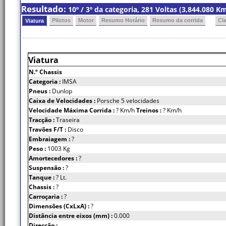
Resultado:
10º / 3º da categoria, 281 Voltas (3,844.080 
Pilotos
Motor
Resumo Horário
Resumo da corrida
Cl
Viatura
Viatura
N.º Chassis
Categoria :
IMSA
Pneus :
Dunlop
Caixa de Velocidades :
Porsche 5 velocidades
Velocidade Máxima Corrida :
? Km/h
Treinos :
? Km/h
Tracção :
Traseira
Travões F/T :
Disco
Embraiagem :
?
Peso :
1003 Kg
Amortecedores :
?
Suspensão :
?
Tanque :
? Lt.
Chassis :
?
Carroçaria :
?
Dimensões (CxLxA) :
?
Distância entre eixos (mm) :
0.000
Direcção :