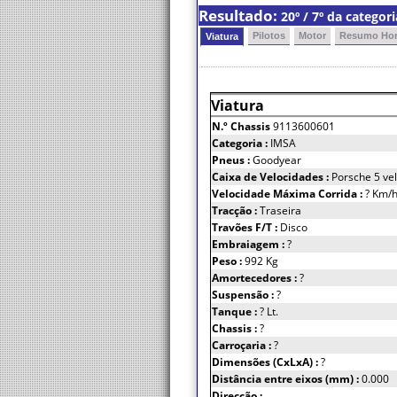
Resultado:
20º / 7º da catego
Pilotos
Motor
Resumo Hor
Viatura
Viatura
N.º Chassis
9113600601
Categoria :
IMSA
Pneus :
Goodyear
Caixa de Velocidades :
Porsche 5 ve
Velocidade Máxima Corrida :
? Km/
Tracção :
Traseira
Travões F/T :
Disco
Embraiagem :
?
Peso :
992 Kg
Amortecedores :
?
Suspensão :
?
Tanque :
? Lt.
Chassis :
?
Carroçaria :
?
Dimensões (CxLxA) :
?
Distância entre eixos (mm) :
0.000
Direcção :