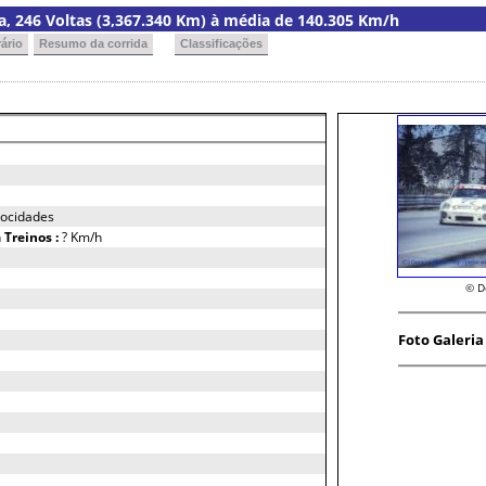
ria, 246 Voltas (3,367.340 Km) à média de 140.305 Km/h
ário
Resumo da corrida
Classificações
locidades
h
Treinos :
? Km/h
© D
Foto Galeria