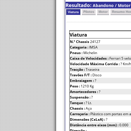
Resultado:
Abandono / Motor 
Pilotos
Motor
Resumo Hor
Viatura
Viatura
N.º Chassis
24127
Categoria :
IMSA
Pneus :
Michelin
Caixa de Velocidades :
Ferrari 5 vel
Velocidade Máxima Corrida :
? Km/
Tracção :
Traseira
Travões F/T :
Disco
Embraiagem :
?
Peso :
1210 Kg
Amortecedores :
?
Suspensão :
?
Tanque :
? Lt.
Chassis :
Aço
Carroçaria :
Plástico com portas em 
Dimensões (CxLxA) :
?
Distância entre eixos (mm) :
0.000
Direcção :