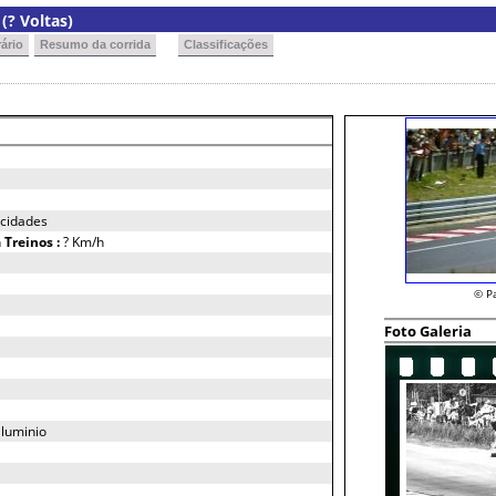
(? Voltas)
ário
Resumo da corrida
Classificações
ocidades
h
Treinos :
? Km/h
© P
Foto Galeria
aluminio