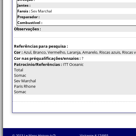
Jantes :
Farois :
Sev Marchal
Preparador :
Combustível :
Observações :
Referências para pesquisa :
Cor :
Azul, Branco, Vermelho, Laranja, Amarelo, Riscas azuis, Riscas v
Cor nas préqualificações/ensaios :
?
Patrocinio/Referências :
ITT Oceanic
Total
Somac
Sev Marchal
Paris Rhone
Somac
© 2013 Le Mans History (v7)
Visitante # 174955