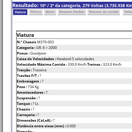
Resultado:
10º / 2º da categoria, 279 Voltas (3,735.938 
Pilotos
Motor
Resumo Horário
Resumo da corrida
Volt
Viatura
Viatura
N.º Chassis
M379-003
Categoria :
GR. 6 > 2000
Pneus :
Goodyear
Caixa de Velocidades :
Hewland 5 velocidades
Velocidade Máxima Corrida :
330.0 Km/h
Treinos :
323.0 Km/h
Tracção :
Traseira
Travões F/T :
?
Embraiagem :
?
Peso :
734 Kg
Amortecedores :
?
Suspensão :
?
Tanque :
? Lt.
Chassis :
?
Carroçaria :
?
Dimensões (CxLxA) :
?
Distância entre eixos (mm) :
0.000
Direcção :