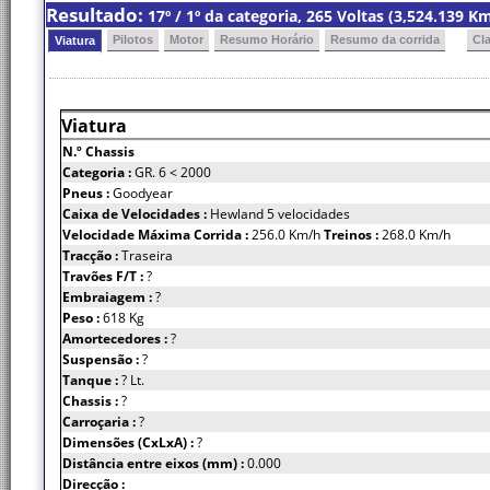
Resultado:
17º / 1º da categoria, 265 Voltas (3,524.139 
Pilotos
Motor
Resumo Horário
Resumo da corrida
Cl
Viatura
Viatura
N.º Chassis
Categoria :
GR. 6 < 2000
Pneus :
Goodyear
Caixa de Velocidades :
Hewland 5 velocidades
Velocidade Máxima Corrida :
256.0 Km/h
Treinos :
268.0 Km/h
Tracção :
Traseira
Travões F/T :
?
Embraiagem :
?
Peso :
618 Kg
Amortecedores :
?
Suspensão :
?
Tanque :
? Lt.
Chassis :
?
Carroçaria :
?
Dimensões (CxLxA) :
?
Distância entre eixos (mm) :
0.000
Direcção :