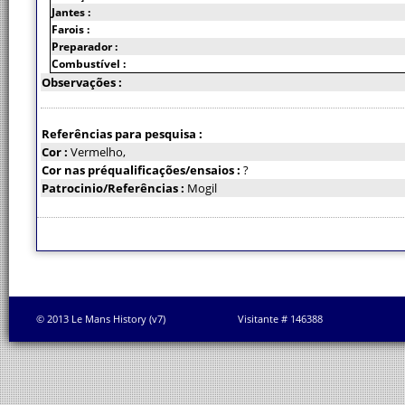
Jantes :
Farois :
Preparador :
Combustível :
Observações :
Referências para pesquisa :
Cor :
Vermelho,
Cor nas préqualificações/ensaios :
?
Patrocinio/Referências :
Mogil
© 2013 Le Mans History (v7)
Visitante # 146388