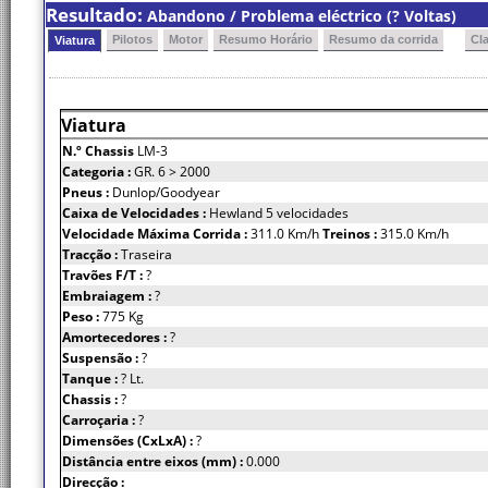
Resultado:
Abandono / Problema eléctrico (? Voltas)
Pilotos
Motor
Resumo Horário
Resumo da corrida
Cl
Viatura
Viatura
N.º Chassis
LM-3
Categoria :
GR. 6 > 2000
Pneus :
Dunlop/Goodyear
Caixa de Velocidades :
Hewland 5 velocidades
Velocidade Máxima Corrida :
311.0 Km/h
Treinos :
315.0 Km/h
Tracção :
Traseira
Travões F/T :
?
Embraiagem :
?
Peso :
775 Kg
Amortecedores :
?
Suspensão :
?
Tanque :
? Lt.
Chassis :
?
Carroçaria :
?
Dimensões (CxLxA) :
?
Distância entre eixos (mm) :
0.000
Direcção :