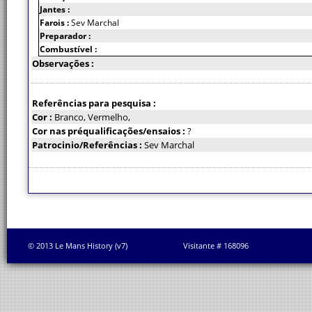
Jantes :
Farois :
Sev Marchal
Preparador :
Combustível :
Observações :
Referências para pesquisa :
Cor :
Branco, Vermelho,
Cor nas préqualificações/ensaios :
?
Patrocinio/Referências :
Sev Marchal
© 2013 Le Mans History (v7)
Visitante # 168096