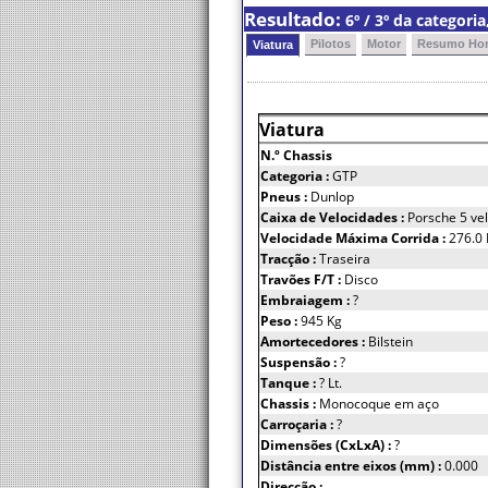
Resultado:
6º / 3º da categor
Pilotos
Motor
Resumo Hor
Viatura
Viatura
N.º Chassis
Categoria :
GTP
Pneus :
Dunlop
Caixa de Velocidades :
Porsche 5 ve
Velocidade Máxima Corrida :
276.0
Tracção :
Traseira
Travões F/T :
Disco
Embraiagem :
?
Peso :
945 Kg
Amortecedores :
Bilstein
Suspensão :
?
Tanque :
? Lt.
Chassis :
Monocoque em aço
Carroçaria :
?
Dimensões (CxLxA) :
?
Distância entre eixos (mm) :
0.000
Direcção :