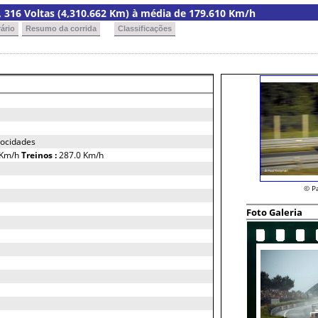
ia, 316 Voltas (4,310.662 Km) à média de 179.610 Km/h
ário
Resumo da corrida
Classificações
locidades
 Km/h
Treinos :
287.0 Km/h
© P
Foto Galeria