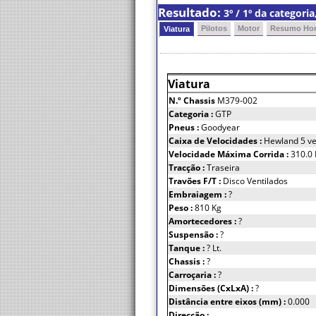
Resultado:
3º / 1º da categor
Pilotos
Motor
Resumo Hor
Viatura
Viatura
N.º Chassis
M379-002
Categoria :
GTP
Pneus :
Goodyear
Caixa de Velocidades :
Hewland 5 ve
Velocidade Máxima Corrida :
310.0
Tracção :
Traseira
Travões F/T :
Disco Ventilados
Embraiagem :
?
Peso :
810 Kg
Amortecedores :
?
Suspensão :
?
Tanque :
? Lt.
Chassis :
?
Carroçaria :
?
Dimensões (CxLxA) :
?
Distância entre eixos (mm) :
0.000
Direcção :