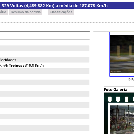
ia, 329 Voltas (4,489.882 Km) à média de 187.078 Km/h
ário
Resumo da corrida
Classificações
locidades
 Km/h
Treinos :
319.0 Km/h
© P
Foto Galeria